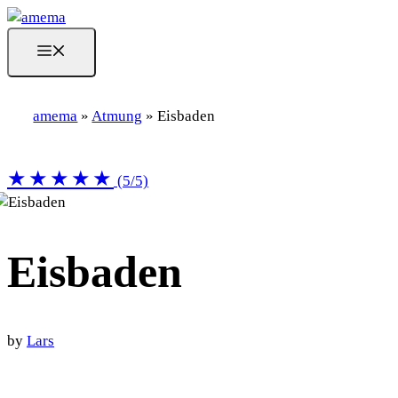
Skip
to
MENU
content
amema
»
Atmung
»
Eisbaden
★★★★★
(5/5)
Eisbaden
by
Lars