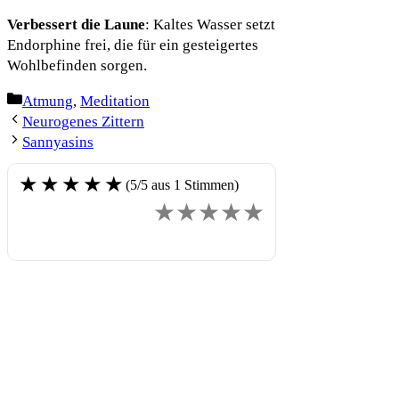
Verbessert die Laune
: Kaltes Wasser setzt
Endorphine frei, die für ein gesteigertes
Wohlbefinden sorgen.
Categories
Atmung
,
Meditation
Neurogenes Zittern
Sannyasins
★★★★★
(5/5 aus 1 Stimmen)
★
★
★
★
★
BEWERTEN