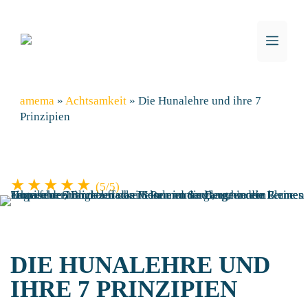
Skip
to
content
ME
amema
»
Achtsamkeit
»
Die Hunalehre und ihre 7
Prinzipien
★★★★★
(5/5)
DIE HUNALEHRE UND
IHRE 7 PRINZIPIEN