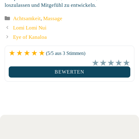
loszulassen und Mitgefühl zu entwickeln.
Categories
Achtsamkeit
,
Massage
Lomi Lomi Nui
Eye of Kanaloa
★★★★★
(5/5 aus 3 Stimmen)
★
★
★
★
★
BEWERTEN