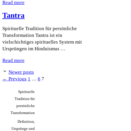
Read more
Tantra
Spirituelle Tradition für persönliche
Transformation Tantra ist ein
vielschichtiges spirituelles System mit
Ursprüngen im Hinduismus …
Read more
Newer posts
Page
Page
Page
←
Previous
1
…
6
7
Spirituelle
Tradition für
persönliche
Transformation
Definition,
Ursprünge und