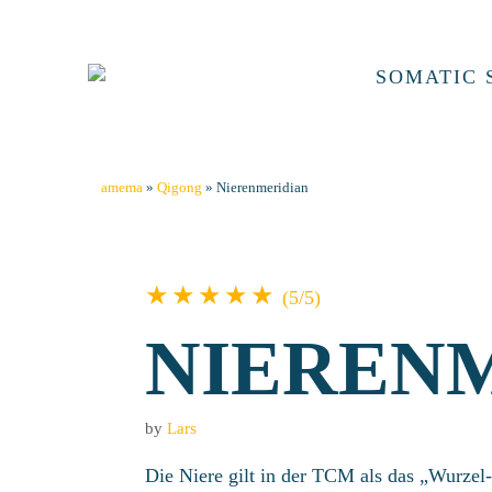
Skip
to
content
SOMATIC 
amema
»
Qigong
»
Nierenmeridian
★★★★★
(5/5)
NIEREN
by
Lars
Die Niere gilt in der TCM als das „Wurzel-